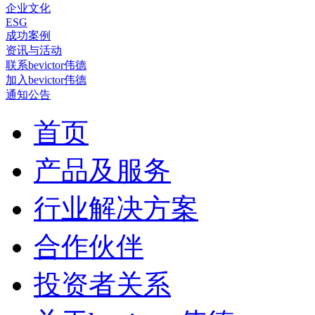
企业文化
ESG
成功案例
资讯与活动
联系bevictor伟德
加入bevictor伟德
通知公告
首页
产品及服务
行业解决方案
合作伙伴
投资者关系