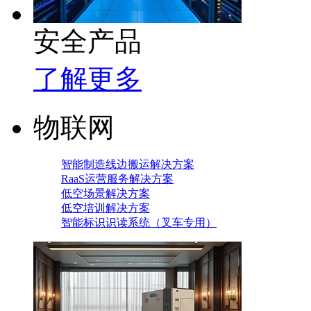
安全产品
了解更多
物联网
智能制造线边搬运解决方案
RaaS运营服务解决方案
低空场景解决方案
低空培训解决方案
智能标识识读系统（叉车专用）