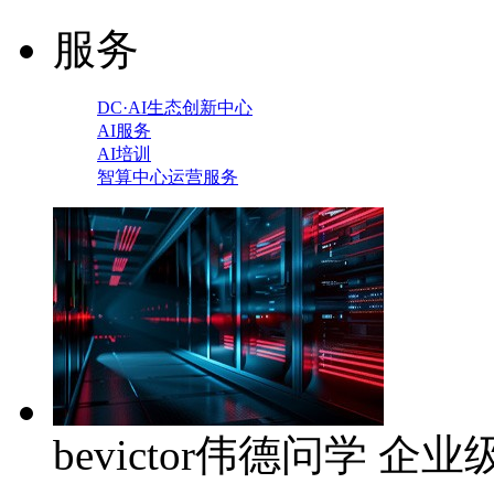
服务
DC·AI生态创新中心
AI服务
AI培训
智算中心运营服务
bevictor伟德问学 企业