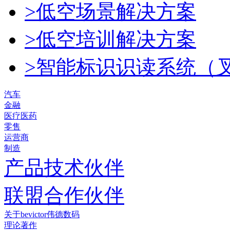
>低空场景解决方案
>低空培训解决方案
>智能标识识读系统（
汽车
金融
医疗医药
零售
运营商
制造
产品技术伙伴
联盟合作伙伴
关于bevictor伟德数码
理论著作