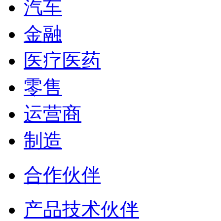
汽车
金融
医疗医药
零售
运营商
制造
合作伙伴
产品技术伙伴