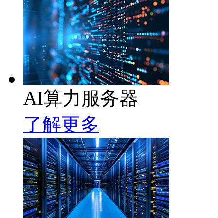
AI算力服务器
了解更多