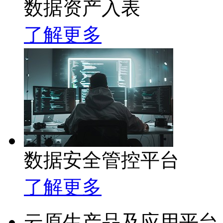
数据资产入表
了解更多
数据安全管控平台
了解更多
云原生产品及应用平台