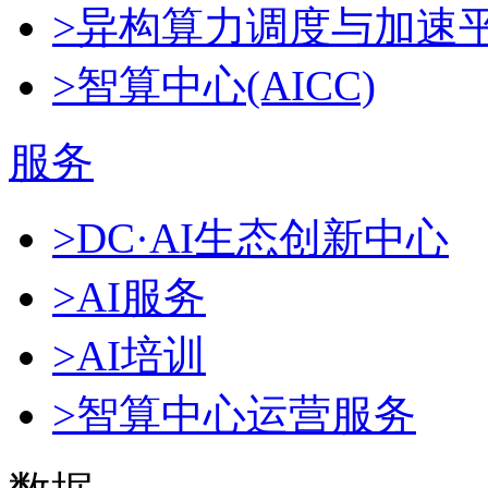
>异构算力调度与加速
>智算中心(AICC)
服务
>DC·AI生态创新中心
>AI服务
>AI培训
>智算中心运营服务